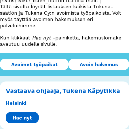
[readspeaker_listen_button readid="main"]
Tältä sivulta löydät listauksen kaikista Tukena-
säätiön ja Tukena Oy:n avoimista työpaikoista. Voit
myös täyttää avoimen hakemuksen eri
palveluihimme.
Kun klikkaat
Hae nyt
-painiketta, hakemuslomake
avautuu uudelle sivulle.
Avoimet työpaikat
Avoin hakemus
Vastaava ohjaaja, Tukena Käpytikka
Helsinki
Hae nyt