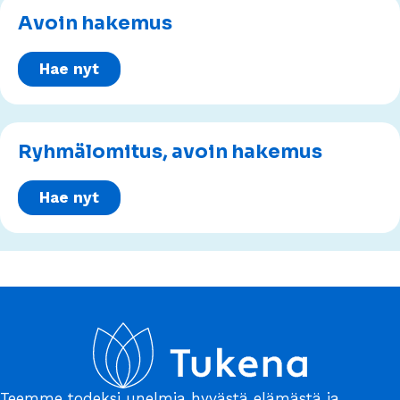
Avoin hakemus
Hae nyt
Ryhmälomitus, avoin hakemus
Hae nyt
Teemme todeksi unelmia hyvästä elämästä ja