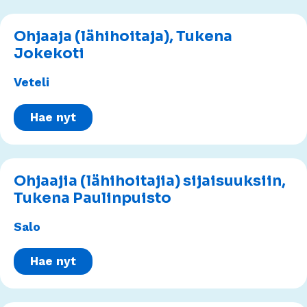
Ohjaaja (lähihoitaja), Tukena
Jokekoti
Veteli
Hae nyt
Ohjaajia (lähihoitajia) sijaisuuksiin,
Tukena Paulinpuisto
Salo
Hae nyt