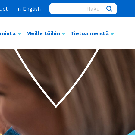
Haku:
edot
In English
iminta
Meille töihin
Tietoa meistä