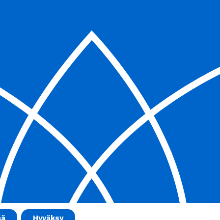
ää
Hyväksy