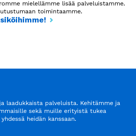
erromme mielellämme lisää palveluistamme.
 tutustumaan toimintaamme.
ksiköihimme!
a laadukkaista palveluista. Kehitämme ja
maisille sekä muille erityistä tukea
n – yhdessä heidän kanssaan.