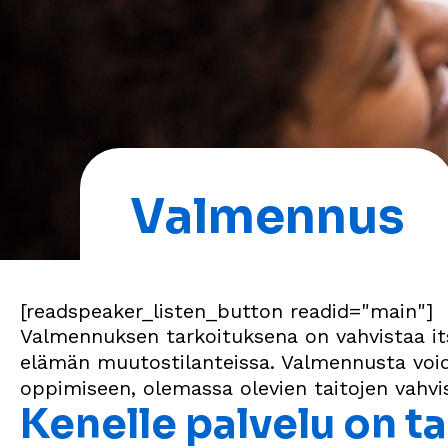
Valmennus
[readspeaker_listen_button readid="main"]
Valmennu
ksen
tarkoituksena on vahvistaa its
elämän muutostilanteissa. Valmennusta voida
oppimiseen, olemassa olevien taitojen vahv
Kenelle palvelu on t