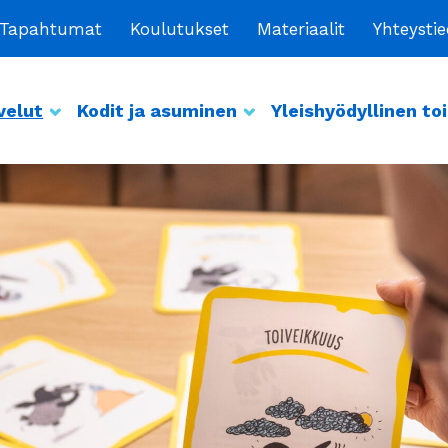
Tapahtumat
Koulutukset
Materiaalit
Yhteysti
velut
Kodit ja asuminen
Yleishyödyllinen to