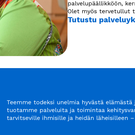
palvelupäällikköön, k
Olet myös tervetullut
Tutustu palveluy
Teemme todeksi unelmia hyvästä elämästä j
tuotamme palveluita ja toimintaa kehitysvam
tarvitseville ihmisille ja heidän läheisillee