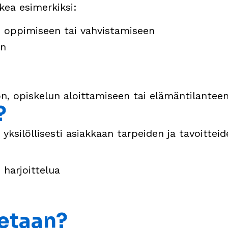
kea esimerkiksi:
en oppimiseen tai vahvistamiseen
en
n, opiskelun aloittamiseen tai elämäntilante
?
ksilöllisesti asiakkaan tarpeiden ja tavoittei
 harjoittelua
tetaan?