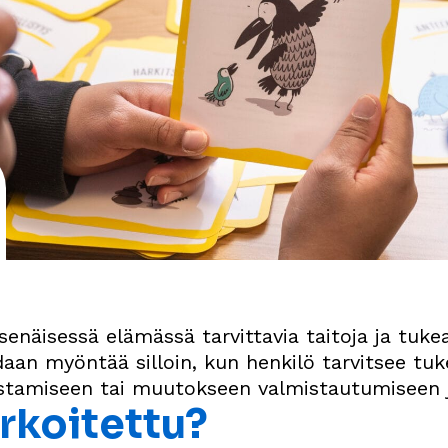
enäisessä elämässä tarvittavia taitoja ja tukea
an myöntää silloin, kun henkilö tarvitsee tuk
istamiseen tai muutokseen valmistautumiseen j
arkoitettu?