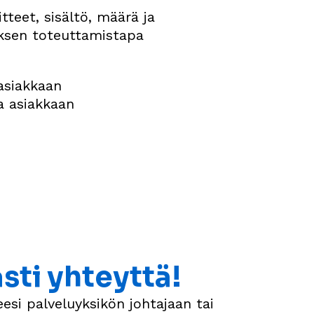
teet, sisältö, määrä ja
uksen toteuttamistapa
 asiakkaan
a asiakkaan
sti yhteyttä!
esi palveluyksikön johtajaan tai