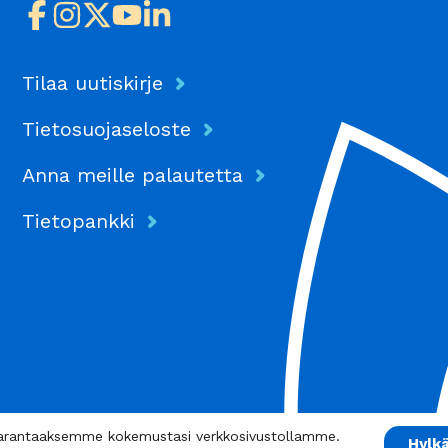
Tilaa uutiskirje
Tietosuojaseloste
Anna meille palautetta
Tietopankki
arantaaksemme kokemustasi verkkosivustollamme.
Hylk