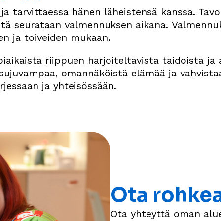
 tarvittaessa hänen läheistensä kanssa. Tavoit
 niitä seurataan valmennuksen aikana. Valmenn
den ja toiveiden mukaan.
aikaista riippuen harjoiteltavista taidoista ja
 sujuvampaa, omannäköistä elämää ja vahvista
rjessaan ja yhteisössään.
Ota rohkea
Ota yhteyttä oman alue