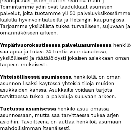
[readspeaker_listen_button readid="main"]
Toimintamme ydin ovat laadukkaat asumisen
palvelut, joita tuotamme yli 50 palveluyksikössämme
kaikilla hyvinvointialueilla ja Helsingin kaupungissa.
Tarjoamme yksilöllistä tukea turvalliseen, sujuvaan ja
omannäköiseen arkeen.
Ympärivuorokautisessa palveluasumisessa
henkilö
saa apua ja tukea 24 tuntia vuorokaudessa,
yksilöllisesti ja räätälöidysti jokaisen asiakkaan oman
tarpeen mukaisesti.
Yhteisöllisessä asumisessa
henkilöllä on oman
asunnon lisäksi käytössä yhteisiä tiloja muiden
asukkaiden kanssa. Asukkaille voidaan tarjota
tarvittaessa tukea ja palveluja sujuvaan arkeen.
Tuetussa asumisessa
henkilö asuu omassa
asunnossaan, mutta saa tarvittaessa tukea arjen
asioihin. Tavoitteena on auttaa henkilöä asumaan
mahdollisimman itsenäisesti.