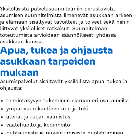
Yksilöllisistä palvelusuunnitelmiin perustuvista
asumisen suunnitelmista ilmenevät asukkaan arkeen
ja elämään sisältyvät tavoitteet ja toiveet sekä niihin
liittyvät yksilölliset ratkaisut. Suunnitelman
toteutumista arvioidaan säännöllisesti yhdessä
asukkaan kanssa.
Apua, tukea ja ohjausta
asukkaan tarpeiden
mukaan
Asumispalvelut sisältävät yksilöllistä apua, tukea ja
ohjausta:
toimintakyvyn tukeminen elämän eri osa-alueilla
ympärivuorokautinen apu ja tuki
ateriat ja ruoan valmistus
vaatehuolto ja kodinhoito
puhtaudesta ja pukeutumisesta huolehtiminen