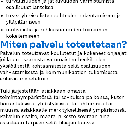
turvallisuuden ja jatkuvuuden varmistamista
osallisuustilanteissa
tukea yhteisöllisten suhteiden rakentamiseen ja
ylläpitämiseen
motivointia ja rohkaisua uuden toiminnan
kokeilemiseen
Miten palvelu toteutetaan?
Palvelun toteuttavat koulutetut ja kokeneet ohjaajat,
joilla on osaamista vammaisten henkilöiden
yksilöllisestä kohtaamisesta sekä osallisuuden
vahvistamisesta ja
kommunikaation tukemisesta
erilaisin menetelmin.
Tuki järjestetään asiakkaan omassa
toimintaympäristössä tai sovituissa paikoissa, kuten
harrastuksissa, yhdistyksissä, tapahtumissa tai
muussa asiakkaalle merkityksellisessä ympäristössä.
Palvelun sisältö, määrä ja kesto sovitaan aina
asiakkaan tarpeen sekä tilaajan kanssa.