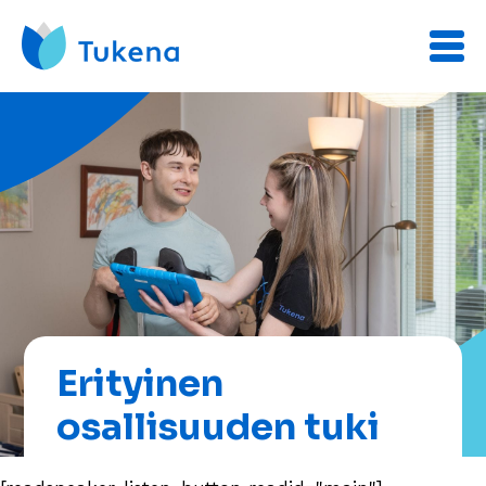
Erityinen
osallisuuden tuki