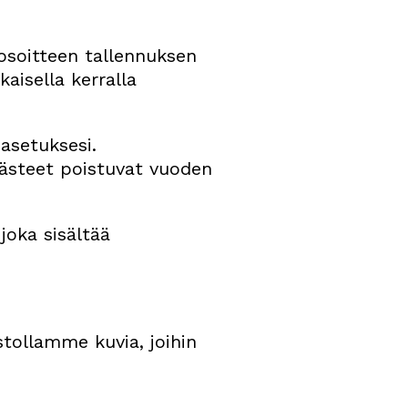
-osoitteen tallennuksen
aisella kerralla
asetuksesi.
västeet poistuvat vuoden
joka sisältää
stollamme kuvia, joihin