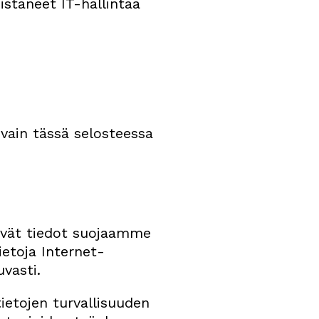
staneet IT-hallintaa
vain tässä selosteessa
tävät tiedot suojaamme
ietoja Internet-
uvasti.
tietojen turvallisuuden