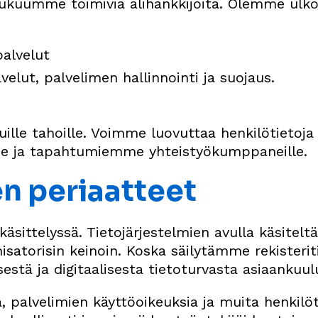
ukuumme toimivia alihankkijoita. Olemme ulkoi
alvelut
lut, palvelimen hallinnointi ja suojaus.
le tahoille. Voimme luovuttaa henkilötietoja 
mme ja tapahtumiemme yhteistyökumppaneille.
n periaatteet
äsittelyssä. Tietojärjestelmien avulla käsitel
nisatorisin keinoin. Koska säilytämme rekisterit
sestä ja digitaalisesta tietoturvasta asiaankuul
a, palvelimien käyttöoikeuksia ja muita henkilö