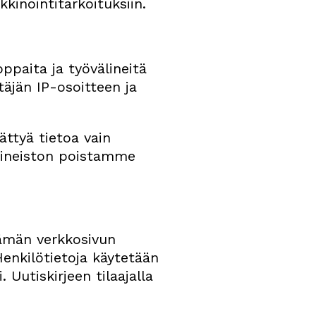
kinointitarkoituksiin.
ppaita ja työvälineitä
täjän IP-osoitteen ja
ttyä tietoa vain
 aineiston poistamme
tämän verkkosivun
Henkilötietoja käytetään
 Uutiskirjeen tilaajalla