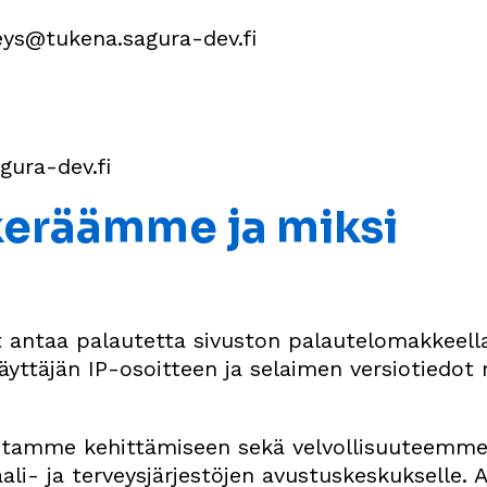
eys@tukena.sagura-dev.fi
gura-dev.fi
 keräämme ja miksi
t antaa palautetta sivuston palautelomakkeel
yttäjän IP-osoitteen ja selaimen versiotiedot 
intamme kehittämiseen sekä velvollisuuteemme 
i- ja terveysjärjestöjen avustuskeskukselle. A