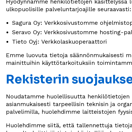
Hyödynnämme henkilötietojen käsittelyssä l
ulkopuolisille palveluntarjoajille seuraavasti:
Sagura Oy: Verkkosivustomme ohjelmistop
Seravo Oy: Verkkosivustomme hosting-palve
Tieto Oyj: Verkkolaskuoperaattori
Emme luovuta tietoja säännönmukaisesti muil
mainittuihin käyttötarkoituksiin toiminta
Rekisterin suojaukse
Noudatamme huolellisuutta henkilötietojen k
asianmukaisesti tarpeellisin teknisin ja orga
palvelimilla, huolehdimme laitteistojen fyysi
Huolehdimme siitä, että tallennettuja tietoj