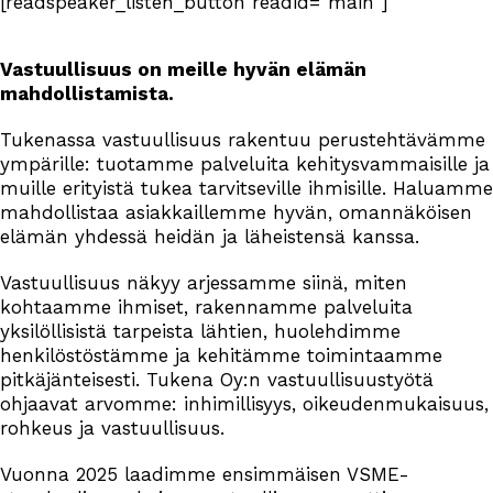
[readspeaker_listen_button readid="main"]
Vastuullisuus on meille hyvän elämän
mahdollistamista.
Tukenassa vastuullisuus rakentuu perustehtävämme
ympärille: tuotamme palveluita kehitysvammaisille ja
muille erityistä tukea tarvitseville ihmisille. Haluamme
mahdollistaa asiakkaillemme hyvän, omannäköisen
elämän yhdessä heidän ja läheistensä kanssa.
Vastuullisuus näkyy arjessamme siinä, miten
kohtaamme ihmiset, rakennamme palveluita
yksilöllisistä tarpeista lähtien, huolehdimme
henkilöstöstämme ja kehitämme toimintaamme
pitkäjänteisesti. Tukena Oy:n vastuullisuustyötä
ohjaavat arvomme: inhimillisyys, oikeudenmukaisuus,
rohkeus ja vastuullisuus.
Vuonna 2025 laadimme ensimmäisen VSME-