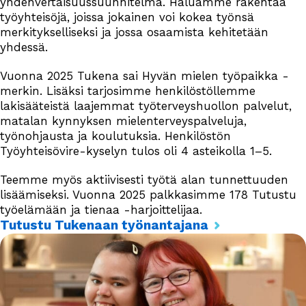
yhdenvertaisuussuunnitelma. Haluamme rakentaa
työyhteisöjä, joissa jokainen voi kokea työnsä
merkitykselliseksi ja jossa osaamista kehitetään
yhdessä.
Vuonna 2025 Tukena sai Hyvän mielen työpaikka -
merkin. Lisäksi tarjosimme henkilöstöllemme
lakisääteistä laajemmat työterveyshuollon palvelut,
matalan kynnyksen mielenterveyspalveluja,
työnohjausta ja koulutuksia. Henkilöstön
Työyhteisövire-kyselyn tulos oli 4 asteikolla 1–5.
Teemme myös aktiivisesti työtä alan tunnettuuden
lisäämiseksi. Vuonna 2025 palkkasimme 178 Tutustu
työelämään ja tienaa -harjoittelijaa.
Tutustu Tukenaan työnantajana