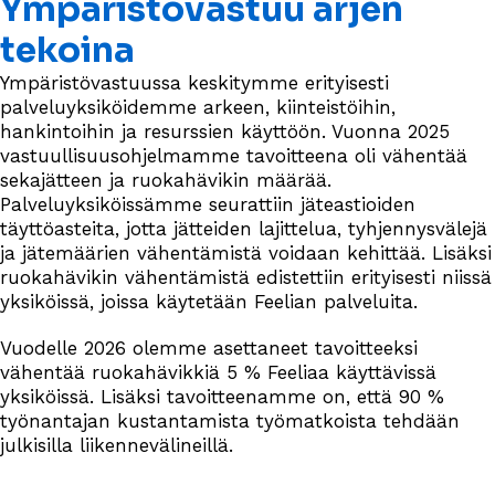
Ympäristövastuu arjen
tekoina
Ympäristövastuussa keskitymme erityisesti
palveluyksiköidemme arkeen, kiinteistöihin,
hankintoihin ja resurssien käyttöön. Vuonna 2025
vastuullisuusohjelmamme tavoitteena oli vähentää
sekajätteen ja ruokahävikin määrää.
Palveluyksiköissämme seurattiin jäteastioiden
täyttöasteita, jotta jätteiden lajittelua, tyhjennysvälejä
ja jätemäärien vähentämistä voidaan kehittää. Lisäksi
ruokahävikin vähentämistä edistettiin erityisesti niissä
yksiköissä, joissa käytetään Feelian palveluita.
Vuodelle 2026 olemme asettaneet tavoitteeksi
vähentää ruokahävikkiä 5 % Feeliaa käyttävissä
yksiköissä. Lisäksi tavoitteenamme on, että 90 %
työnantajan kustantamista työmatkoista tehdään
julkisilla liikennevälineillä.