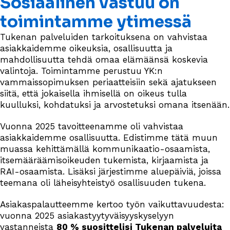
Sosiaalinen vastuu on
toimintamme ytimessä
Tukenan palveluiden tarkoituksena on vahvistaa
asiakkaidemme oikeuksia, osallisuutta ja
mahdollisuutta tehdä omaa elämäänsä koskevia
valintoja. Toimintamme perustuu YK:n
vammaissopimuksen periaatteisiin sekä ajatukseen
siitä, että jokaisella ihmisellä on oikeus tulla
kuulluksi, kohdatuksi ja arvostetuksi omana itsenään.
Vuonna 2025 tavoitteenamme oli vahvistaa
asiakkaidemme osallisuutta. Edistimme tätä muun
muassa kehittämällä kommunikaatio-osaamista,
itsemääräämisoikeuden tukemista, kirjaamista ja
RAI-osaamista. Lisäksi järjestimme aluepäiviä, joissa
teemana oli läheisyhteistyö osallisuuden tukena.
Asiakaspalautteemme kertoo työn vaikuttavuudesta:
vuonna 2025 asiakastyytyväisyyskyselyyn
vastanneista
80 % suosittelisi Tukenan palveluita