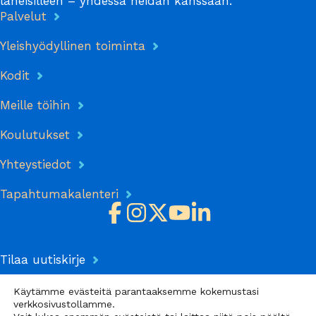
läheisilleen – yhdessä heidän kanssaan.
Palvelut
Yleishyödyllinen toiminta
Kodit
Meille töihin
Koulutukset
Yhteystiedot
Tapahtumakalenteri
Tilaa uutiskirje
Tietosuojaseloste
Käytämme evästeitä parantaaksemme kokemustasi
verkkosivustollamme.