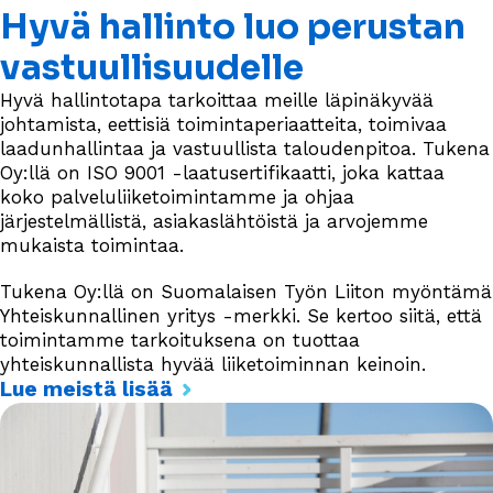
Hyvä hallinto luo perustan
vastuullisuudelle
Hyvä hallintotapa tarkoittaa meille läpinäkyvää
johtamista, eettisiä toimintaperiaatteita, toimivaa
laadunhallintaa ja vastuullista taloudenpitoa. Tukena
Oy:llä on ISO 9001 -laatusertifikaatti, joka kattaa
koko palveluliiketoimintamme ja ohjaa
järjestelmällistä, asiakaslähtöistä ja arvojemme
mukaista toimintaa.
Tukena Oy:llä on Suomalaisen Työn Liiton myöntämä
Yhteiskunnallinen yritys -merkki. Se kertoo siitä, että
toimintamme tarkoituksena on tuottaa
yhteiskunnallista hyvää liiketoiminnan keinoin.
Lue meistä lisää