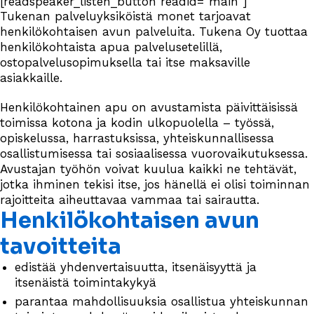
[readspeaker_listen_button readid="main"]
Tukenan palveluyksiköistä monet tarjoavat
henkilökohtaisen avun palveluita. Tukena Oy tuottaa
henkilökohtaista apua palvelusetelillä,
ostopalvelusopimuksella tai itse maksaville
asiakkaille.
Henkilökohtainen apu on avustamista päivittäisissä
toimissa kotona ja kodin ulkopuolella – työssä,
opiskelussa, harrastuksissa, yhteiskunnallisessa
osallistumisessa tai sosiaalisessa vuorovaikutuksessa.
Avustajan työhön voivat kuulua kaikki ne tehtävät,
jotka ihminen tekisi itse, jos hänellä ei olisi toiminnan
rajoitteita aiheuttavaa vammaa tai sairautta.
Henkilökohtaisen avun
tavoitteita
edistää yhdenvertaisuutta, itsenäisyyttä ja
itsenäistä toimintakykyä
parantaa mahdollisuuksia osallistua yhteiskunnan