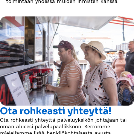
toimintaan yhdessä muiden ihmisten kanssa
Ota rohkeasti yhteyttä!
Ota rohkeasti yhteyttä palveluyksikön johtajaan tai
oman alueesi palvelupäällikköön. Kerromme
mielellämme lisää henkilökohtaisesta avusta.