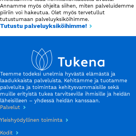
Annamme myös ohjeita siihen, miten palveluidemme
piiriin voi hakeutua. Olet myös tervetullut
tutustumaan palveluyksiköihimme.
Tutustu palveluyksiköihimme!
Teemme todeksi unelmia hyvästä elämästä ja
laadukkaista palveluista. Kehitämme ja tuotamme
palveluita ja toimintaa kehitysvammaisille sekä
muille erityistä tukea tarvitseville ihmisille ja heidän
läheisilleen – yhdessä heidän kanssaan.
Palvelut
Yleishyödyllinen toiminta
Kodit