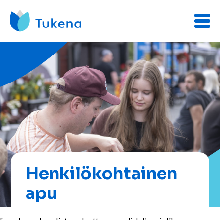
Henkilökohtainen
apu