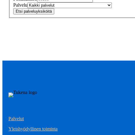
Palvelu
Etsi palveluyksiköitä
Palvelut
Yleishyödyllinen toiminta