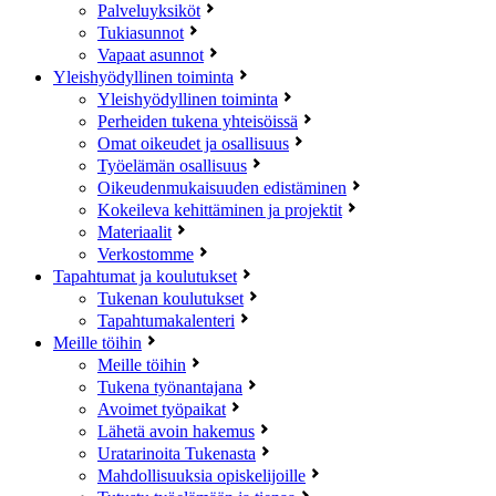
Palveluyksiköt
Tukiasunnot
Vapaat asunnot
Yleishyödyllinen toiminta
Yleishyödyllinen toiminta
Perheiden tukena yhteisöissä
Omat oikeudet ja osallisuus
Työelämän osallisuus
Oikeudenmukaisuuden edistäminen
Kokeileva kehittäminen ja projektit
Materiaalit
Verkostomme
Tapahtumat ja koulutukset
Tukenan koulutukset
Tapahtumakalenteri
Meille töihin
Meille töihin
Tukena työnantajana
Avoimet työpaikat
Lähetä avoin hakemus
Uratarinoita Tukenasta
Mahdollisuuksia opiskelijoille