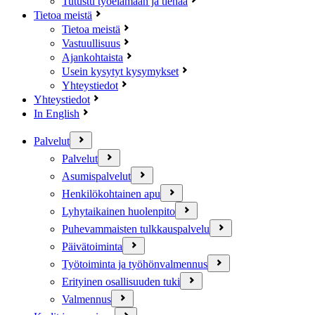
Tutustu työelämään ja tienaa
Tietoa meistä
Tietoa meistä
Vastuullisuus
Ajankohtaista
Usein kysytyt kysymykset
Yhteystiedot
Yhteystiedot
In English
Palvelut
Palvelut
Asumispalvelut
Henkilökohtainen apu
Lyhytaikainen huolenpito
Puhevammaisten tulkkauspalvelu
Päivätoiminta
Työtoiminta ja työhönvalmennus
Erityinen osallisuuden tuki
Valmennus