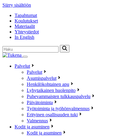
Siirry sisältöön
Tapahtumat
Koulutukset
Materiaalit
Yhteystiedot
In English
Haku:
Palvelut
Palvelut
Asumispalvelut
Henkilökohtainen apu
Lyhytaikainen huolenpito
Puhevammaisten tulkkauspalvelu
Päivätoiminta
Työtoiminta ja työhönvalmennus
Erityinen osallisuuden tuki
Valmennus
Kodit ja asuminen
Kodit ja asuminen