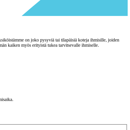
köistämme on joko pysyviä tai tilapäisiä koteja ihmisille, joiden
n kaiken myös erityistä tukea tarvitsevalle ihmiselle.
isaika.