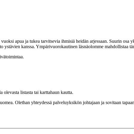
si apua ja tukea tarvitsevia ihmisiä heidän arjessaan. Suurin osa yksi
tto ystävien kanssa. Ympärivuorokautinen läsnäolomme mahdollistaa tämä
ivätoimintaa.
olevasta listasta tai karttahaun kautta.
uomea. Olethan yhteydessä palveluyksikön johtajaan ja sovitaan tapaam