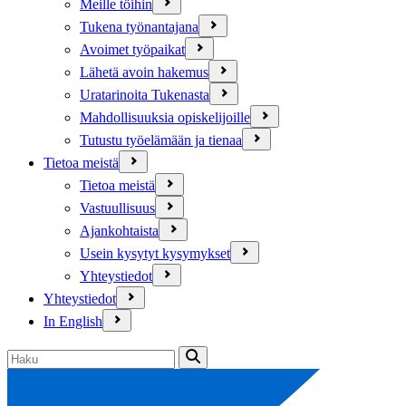
Meille töihin
Tukena työnantajana
Avoimet työpaikat
Lähetä avoin hakemus
Uratarinoita Tukenasta
Mahdollisuuksia opiskelijoille
Tutustu työelämään ja tienaa
Tietoa meistä
Tietoa meistä
Vastuullisuus
Ajankohtaista
Usein kysytyt kysymykset
Yhteystiedot
Yhteystiedot
In English
Haku: