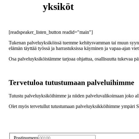
yksiköt
[readspeaker_listen_button readid="main"]
Tukenan palveluyksiköissä tuemme kehitysvamman tai muun syyn vuok
elämän täyttää työssä ja harrastuksissa käyminen ja vapaa-ajan vie
Osa palveluyksiköistämme tarjoaa ohjattua, osallisuutta tukevaa pä
Tervetuloa tutustumaan palveluihimme
Tutustu palveluyksiköihimme ja niiden palveluvalikoimaan joko alla 
Olet myös tervetullut tutustumaan palveluyksikköihimme ympäri S
Postinumero