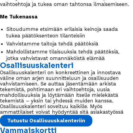
vaihtoehtoja ja tukea oman tahtonsa ilmaisemiseen.
Me Tukenassa
Sitoudumme etsimään erilaisia keinoja saada
tukea päätöksenteon tilanteisiin
Vahvistamme taitoja tehdä päätöksiä
Mahdollistamme tilaisuuksia tehdä päätöksiä,
jotka vahvistavat omannäköistä elämää
Osallisuuskalenteri
Osallisuuskalenteri on konkreettinen ja innostava
väline oman arjen suunnitteluun ja osallisuuden
vahvistamiseen. Se auttaa jäsentämään arkista
tekemistä, pohtimaan eri vaihtoehtoja, uusia
mahdollisuuksia ja löytämään itselle mielekästä
tekemistä – yksin tai yhdessä muiden kanssa.
Osallisuuskalenteri soveltuu kaikille. Myös
ammattilaiset voivat hyödyntää sitä asiakastyössä
Tutustu Osallisuuskalenteriin
Vammaiskortti