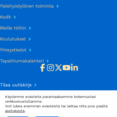
Yleishyödyllinen toiminta
Kodit
Meille töihin
Koulutukset
Yhteystiedot
Tapahtumakalenteri
Tilaa uutiskirje
Tietosuojaseloste
Käytämme evästeitä parantaaksemme kokemustasi
verkkosivustollamme.
Voit lukea enemmän evästeistä tai laittaa niitä pois päältä
Anna meille palautetta
asetuksista
.