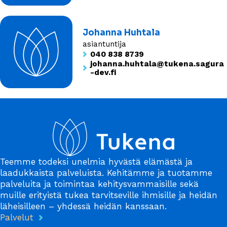
Johanna Huhtala
asiantuntija
040 838 8739
johanna.huhtala@tukena.sagura
-dev.fi
Teemme todeksi unelmia hyvästä elämästä ja
laadukkaista palveluista. Kehitämme ja tuotamme
palveluita ja toimintaa kehitysvammaisille sekä
muille erityistä tukea tarvitseville ihmisille ja heidän
läheisilleen – yhdessä heidän kanssaan.
Palvelut