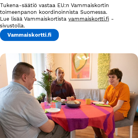
Tukena-säätiö vastaa EU:n Vammaiskortin
toimeenpanon koordinoinnista Suomessa.
Lue lisää Vammaiskortista
vammaiskortti.fi
-
sivustolla.
Vammaiskortti.fi