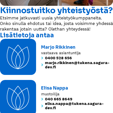
Kiinnostuitko yhteistyöstä?
Etsimme jatkuvasti uusia yhteistyökumppaneita.
Onko sinulla ehdotus tai idea, josta voisimme yhdessä
rakentaa jotain uutta? Olethan yhteydessä!
Lisätietoja antaa
Marjo Rikkinen
vastaava asiantuntija
0400 528 656
marjo.rikkinen@tukena.sagura-
dev.fi
Elisa Nappa
muotoilija
040 665 8649
elisa.nappa@tukena.sagura-
dev.fi