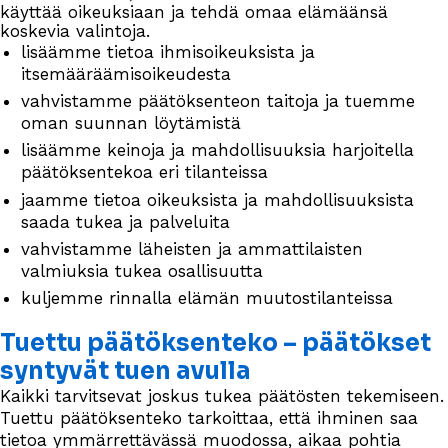
käyttää oikeuksiaan ja tehdä omaa elämäänsä
koskevia valintoja.
lisäämme tietoa ihmisoikeuksista ja
itsemääräämisoikeudesta
vahvistamme päätöksenteon taitoja ja tuemme
oman suunnan löytämistä
lisäämme keinoja ja mahdollisuuksia harjoitella
päätöksentekoa eri tilanteissa
jaamme tietoa oikeuksista ja mahdollisuuksista
saada tukea ja palveluita
vahvistamme läheisten ja ammattilaisten
valmiuksia tukea osallisuutta
kuljemme rinnalla elämän muutostilanteissa
Tuettu päätöksenteko – päätökset
syntyvät tuen avulla
Kaikki tarvitsevat joskus tukea päätösten tekemiseen.
Tuettu päätöksenteko tarkoittaa, että ihminen saa
tietoa ymmärrettävässä muodossa, aikaa pohtia