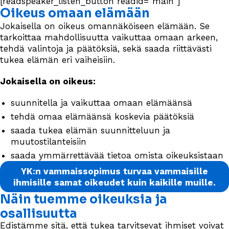
[readspeaker_listen_button readid="main"]
Oikeus omaan elämään
Jokaisella on oikeus omannäköiseen elämään. Se
tarkoittaa mahdollisuutta vaikuttaa omaan arkeen,
tehdä valintoja ja päätöksiä, sekä saada riittävästi
tukea elämän eri vaiheisiin.
Jokaisella on oikeus:
suunnitella ja vaikuttaa omaan elämäänsä
tehdä omaa elämäänsä koskevia päätöksiä
saada tukea elämän suunnitteluun ja
muutostilanteisiin
saada ymmärrettävää tietoa omista oikeuksistaan
YK:n vammaissopimus turvaa vammaisille
ihmisille samat oikeudet kuin kaikille muille.
Näin tuemme oikeuksia ja
osallisuutta
Edistämme sitä, että tukea tarvitsevat ihmiset voivat