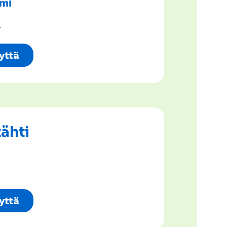
omi
.
yttä
ähti
yttä