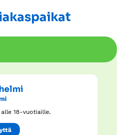
siakaspaikat
helmi
mi
lle 18-vuotiaille.
yttä