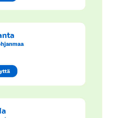
anta
Pohjanmaa
yttä
la