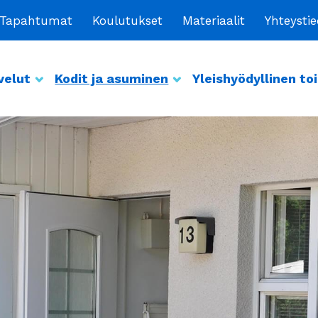
Tapahtumat
Koulutukset
Materiaalit
Yhteysti
velut
Kodit ja asuminen
Yleishyödyllinen to