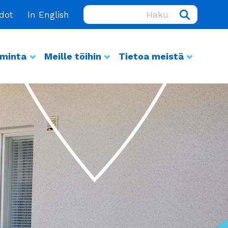
Haku:
edot
In English
iminta
Meille töihin
Tietoa meistä