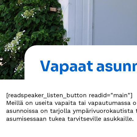
Vapaat asun
[readspeaker_listen_button readid="main"]
Meillä on useita vapaita tai vapautumassa o
asunnoissa on tarjolla ympärivuorokautista 
asumisessaan tukea tarvitseville asukkaille.