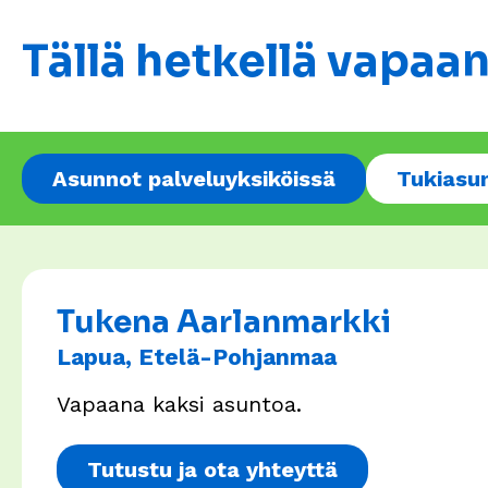
Tällä hetkellä vapaa
Asunnot palveluyksiköissä
Tukiasu
Tukena Aarlanmarkki
Lapua, Etelä-Pohjanmaa
Vapaana kaksi asuntoa.
Tutustu ja ota yhteyttä