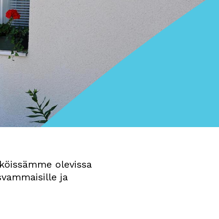
siköissämme olevissa
vammaisille ja