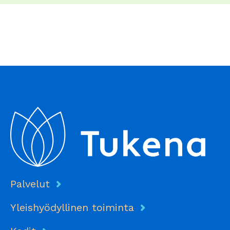
Palvelut
Yleishyödyllinen toiminta