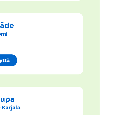
säde
omi
yttä
tupa
-Karjala