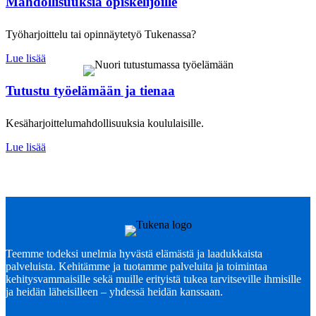
Mahdollisuuksia opiskelijoille
Työharjoittelu tai opinnäytetyö Tukenassa?
Lue lisää
Tutustu työelämään ja tienaa
Kesäharjoittelumahdollisuuksia koululaisille.
Lue lisää
Teemme todeksi unelmia hyvästä elämästä ja laadukkaista
palveluista. Kehitämme ja tuotamme palveluita ja toimintaa
kehitysvammaisille sekä muille erityistä tukea tarvitseville ihmisille
ja heidän läheisilleen – yhdessä heidän kanssaan.