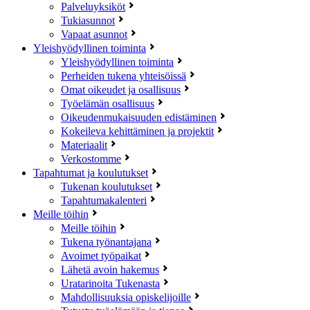
Palveluyksiköt
Tukiasunnot
Vapaat asunnot
Yleishyödyllinen toiminta
Yleishyödyllinen toiminta
Perheiden tukena yhteisöissä
Omat oikeudet ja osallisuus
Työelämän osallisuus
Oikeudenmukaisuuden edistäminen
Kokeileva kehittäminen ja projektit
Materiaalit
Verkostomme
Tapahtumat ja koulutukset
Tukenan koulutukset
Tapahtumakalenteri
Meille töihin
Meille töihin
Tukena työnantajana
Avoimet työpaikat
Lähetä avoin hakemus
Uratarinoita Tukenasta
Mahdollisuuksia opiskelijoille