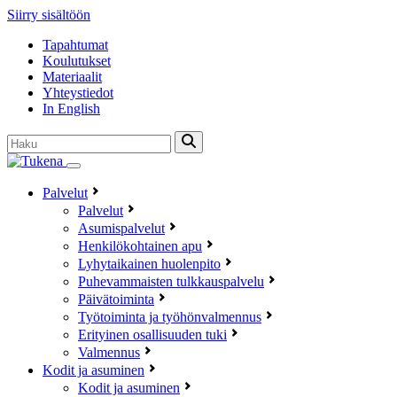
Siirry sisältöön
Tapahtumat
Koulutukset
Materiaalit
Yhteystiedot
In English
Haku:
Palvelut
Palvelut
Asumispalvelut
Henkilökohtainen apu
Lyhytaikainen huolenpito
Puhevammaisten tulkkauspalvelu
Päivätoiminta
Työtoiminta ja työhönvalmennus
Erityinen osallisuuden tuki
Valmennus
Kodit ja asuminen
Kodit ja asuminen